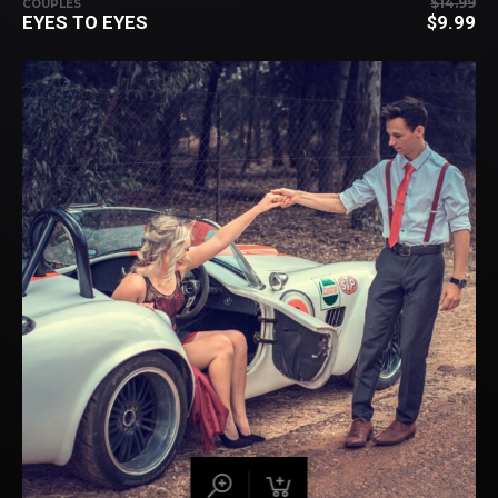
$
14.99
COUPLES
EYES TO EYES
$
9.99